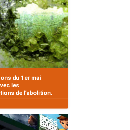
ions du 1er mai
vec les
ons de l’abolition.