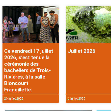
Ce vendredi 17 juillet
Juillet 2026
2026, s’est tenue la
cérémonie des
bacheliers de Trois-
Rivières, à la salle
Bloncourt
Francillette.
20 juillet 2026
1 juillet 2026