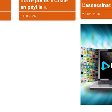
notre porte. « Chalè
L’assassinat 
an péyi la ».
27 avril 2026
2 juin 2026