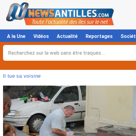
Aller
au
contenu
A la Une
Vidéos
Actualité
Reportages
Sociét
Rechercher
Il tue sa voisine