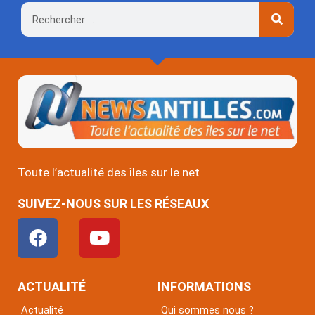
Rechercher
Toute l’actualité des îles sur le net
SUIVEZ-NOUS SUR LES RÉSEAUX
F
Y
a
o
c
u
e
t
ACTUALITÉ
INFORMATIONS
b
u
Actualité
Qui sommes nous ?