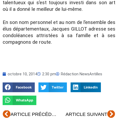
talentueux qui s’est toujours investi dans son art
où il a donné le meilleur de lui-même.
En son nom personnel et au nom de l’ensemble des
élus départementaux, Jacques GILLOT adresse ses
condoléances attristées à sa famille et à ses
compagnons de route.
octobre 10, 2014
2:30 pm
Rédaction NewsAntilles
Facebook
Twitter
LinkedIn
WhatsApp
Précédent
Su
ARTICLE PRÉCÉDENT
ARTICLE SUIVANT