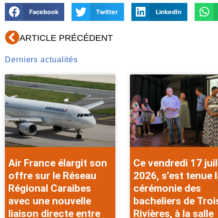
Facebook
Twitter
LinkedIn
Précédent
ARTICLE PRÉCÉDENT
Derniers actualités
Air France élargit son
Ce vendredi 17 juil
offre sur le Réseau
2026, s’est tenue l
Régional Caraibes
cérémonie des
avec une nouvelle
bacheliers de Troi
liaison directe entre
Rivières, à la salle