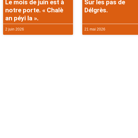
Le mois de juin est à
Sur les pas de
notre porte. « Chalè
Délgrès.
an péyi la ».
2 juin 2026
21 mai 2026