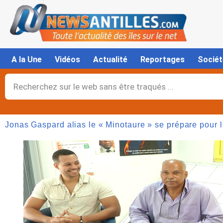
Aller
au
contenu
A la Une
Vidéos
Actualité
Reportages
Sociét
Rechercher
Jonas Gaspard alias le « Minotaure » se prépare pour 