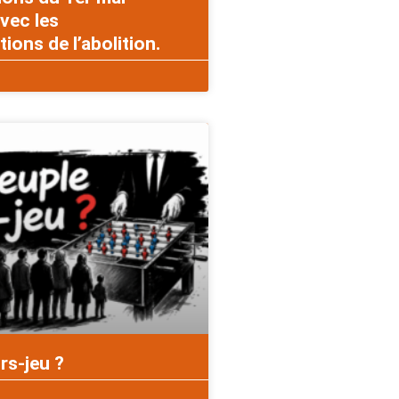
vec les
ons de l’abolition.
rs-jeu ?