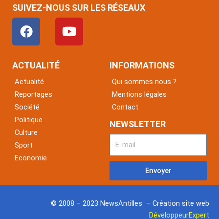
SUIVEZ-NOUS SUR LES RÉSEAUX
F
Y
a
o
c
u
e
t
ACTUALITÉ
INFORMATIONS
b
u
Actualité
Qui sommes nous ?
o
b
Reportages
Mentions légales
o
e
Société
Contact
k
Politique
NEWSLETTER
Culture
Sport
Economie
Envoyer
© 2008 – 2023 NewsAntilles – Création site web
DéveloppeurExpert