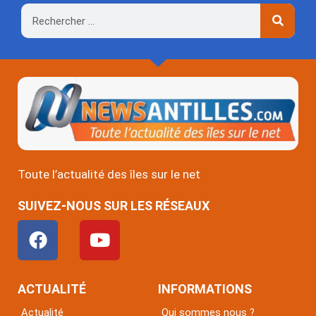
Rechercher
Toute l’actualité des îles sur le net
SUIVEZ-NOUS SUR LES RÉSEAUX
F
Y
a
o
c
u
e
t
ACTUALITÉ
INFORMATIONS
b
u
Actualité
Qui sommes nous ?