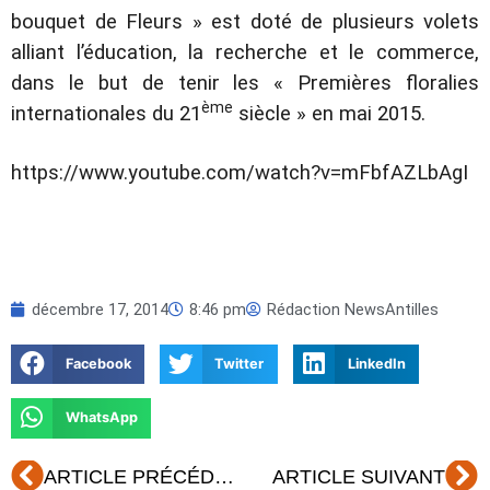
bouquet de Fleurs » est doté de plusieurs volets
alliant l’éducation, la recherche et le commerce,
dans le but de tenir les « Premières floralies
ème
internationales du 21
siècle » en mai 2015.
https://www.youtube.com/watch?v=mFbfAZLbAgI
décembre 17, 2014
8:46 pm
Rédaction NewsAntilles
Facebook
Twitter
LinkedIn
WhatsApp
Précédent
Su
ARTICLE PRÉCÉDENT
ARTICLE SUIVANT