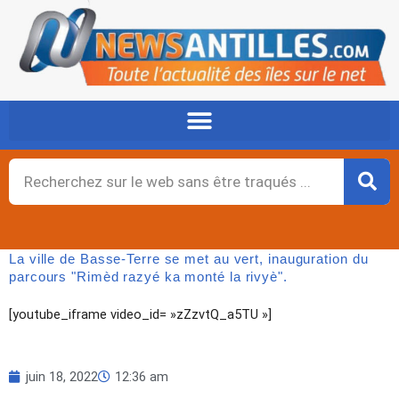
Aller
au
contenu
Rechercher
La ville de Basse-Terre se met au vert, inauguration du
parcours "Rimèd razyé ka monté la rivyè".
[youtube_iframe video_id= »zZzvtQ_a5TU »]
juin 18, 2022
12:36 am