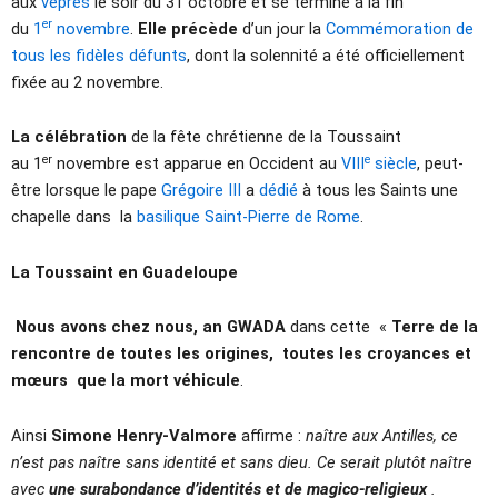
aux
vêpres
le soir du 31 octobre et se termine à la fin
er
du
1
novembre
.
Elle précède
d’un jour la
Commémoration de
tous les fidèles défunts
, dont la solennité a été officiellement
fixée au 2 novembre.
La célébration
de la fête chrétienne de la Toussaint
er
e
au 1
novembre est apparue en Occident au
VIII
siècle
, peut-
être lorsque le pape
Grégoire III
a
dédié
à tous les Saints une
chapelle dans la
basilique Saint-Pierre de Rome
.
La Toussaint en Guadeloupe
Nous avons chez nous, an GWADA
dans cette «
Terre de la
rencontre de toutes les origines, toutes les croyances et
mœurs que la mort véhicule
.
Ainsi
Simone Henry-Valmore
affirme :
naître aux Antilles, ce
n’est pas naître sans identité et sans dieu. Ce serait plutôt naître
avec
une surabondance d’identités et de magico-religieux
.