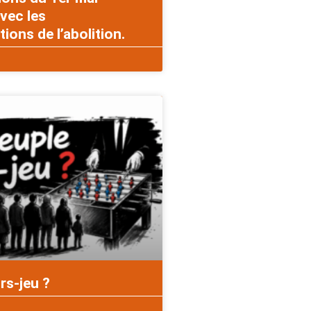
vec les
ons de l’abolition.
rs-jeu ?