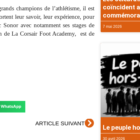
coïncident a
ands champions de l’athlétisme, il est
commémorati
tent leur savoir, leur expérience, pour
uc Sonor avec notamment ses stages de
7 mai 2026
ion de La Corsair Foot Academy, est de
WhatsApp
Suivant
ARTICLE SUIVANT
Le peuple ho
30 avril 2026