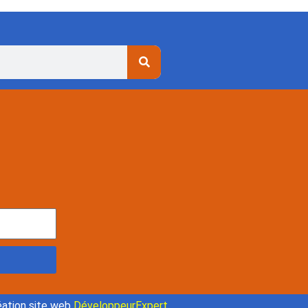
ation site web
DéveloppeurExpert