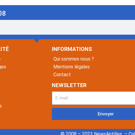
08
ITÉ
INFORMATIONS
é
Qui sommes nous ?
ges
Mentions légales
Contact
NEWSLETTER
e
Envoyer
© 2008 – 2023 NewsAntilles – Cré