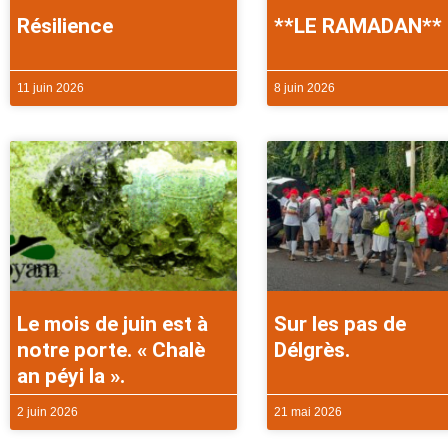
Résilience
**LE RAMADAN**
11 juin 2026
8 juin 2026
Le mois de juin est à
Sur les pas de
notre porte. « Chalè
Délgrès.
an péyi la ».
2 juin 2026
21 mai 2026