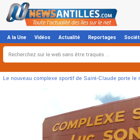
Aller
au
contenu
A la Une
Vidéos
Actualité
Reportages
Sociét
Rechercher
Le nouveau complexe sportif de Saint-Claude porte le
Page
,
Page