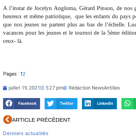
A l’instar de Jocelyn Angloma, Gérard Pinson, de nos gr
heureux et même patriotique, que les enfants du pays por
que nos jeunes ne partent plus au bas de l’échelle. L
vacances pour les jeunes et le tournoi de la 5ème édit
ceux- là.
Pages :
1
2
juillet 19, 2021
5:27 pm
Rédaction NewsAntilles
Facebook
Twitter
LinkedIn
Précédent
ARTICLE PRÉCÉDENT
Derniers actualités