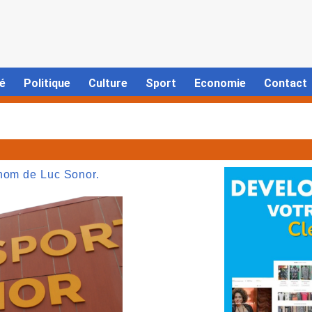
é
Politique
Culture
Sport
Economie
Contact
 nom de Luc Sonor.