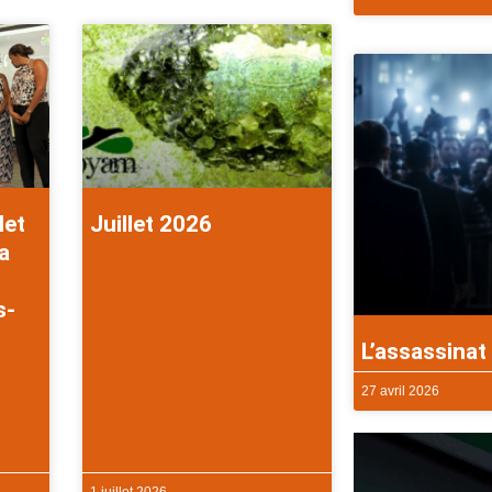
let
Juillet 2026
a
s-
L’assassinat 
27 avril 2026