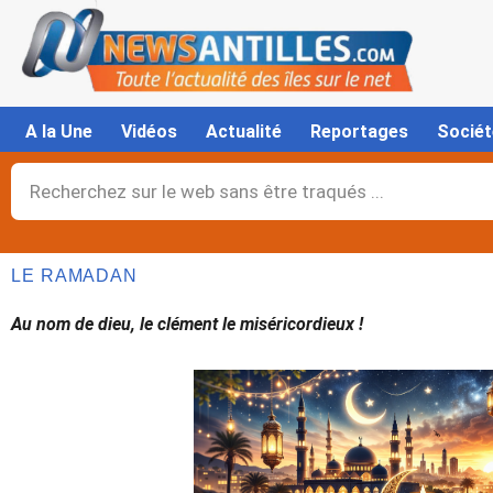
Aller
au
contenu
A la Une
Vidéos
Actualité
Reportages
Sociét
Rechercher
LE RAMADAN
Au nom de dieu, le clément le miséricordieux !