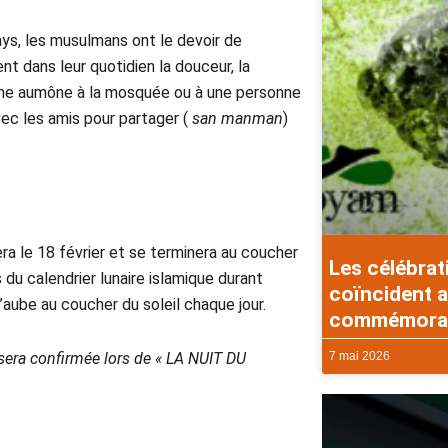
ays, les musulmans ont le devoir de
ent dans leur quotidien la douceur, la
r une aumône à la mosquée ou à une personne
avec les amis pour partager (
san manman
)
le 18 février et se terminera au coucher
Les célébrat
du calendrier lunaire islamique durant
coïncident a
aube au coucher du soleil chaque jour.
commémorati
7 mai 2026
sera confirmée lors de « LA NUIT DU