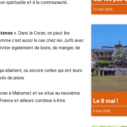
exion spirituelle et à la communauté
.
21 mai 2026
ntense »
. Dans le Coran, on peut lire
mme c’est aussi le cas chez les Juifs avec
– éviter également de boire, de manger, de
 allaitent, ou encore celles qui ont leurs
sés de jeûne.
Coran à Mahomet et se situe au neuvième
Le 8 mai !
rance et ailleurs continue à être
8 mai 2026