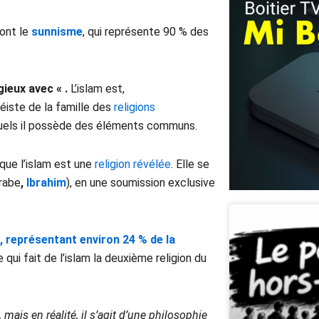
sont le
sunnisme
, qui représente 90 % des
igieux avec
« .
L’islam est,
éiste de la famille des
religions
quels il possède des éléments communs.
que l’islam est une
religion révélée
. Elle se
rabe
,
Ibrahim
), en une soumission exclusive
e, représentant environ 24 % de la
qui fait de l’islam la deuxième religion du
is en réalité, il s’agit d’une philosophie