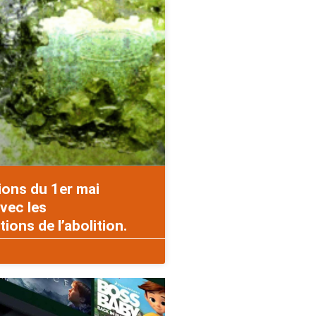
ions du 1er mai
vec les
ons de l’abolition.