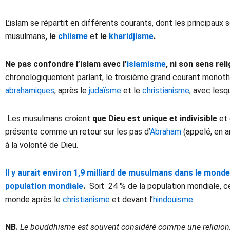
L’islam se répartit en différents courants, dont les principaux 
musulmans
, le
chiisme
et
le
kharidjisme
.
Ne pas confondre l’islam avec l’
islamisme
, ni son sens rel
chronologiquement parlant, le troisième grand courant monoth
abrahamiques
, après le
judaïsme
et le
christianisme
, avec les
Les musulmans croient
que Dieu est unique et indivisible
et 
présente comme un retour sur les pas d’
Abraham
(appelé, en a
à la volonté de Dieu.
Il y aurait environ 1,9 milliard de musulmans dans le mond
population mondiale
.
Soit 24 % de la population mondiale, ce 
monde après le
christianisme
et devant l’
hindouisme
.
NB.
Le bouddhisme est souvent considéré comme une religion, ma