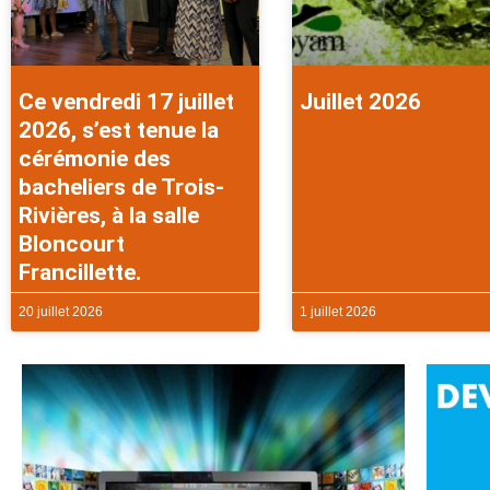
Ce vendredi 17 juillet
Juillet 2026
2026, s’est tenue la
cérémonie des
bacheliers de Trois-
Rivières, à la salle
Bloncourt
Francillette.
20 juillet 2026
1 juillet 2026