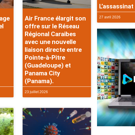
L’assassinat 
rage
Air France élargit son
27 avril 2026
el
offre sur le Réseau
Régional Caraibes
avec une nouvelle
liaison directe entre
Pointe-à-Pitre
(Guadeloupe) et
Panama City
(Panama).
23 juillet 2026