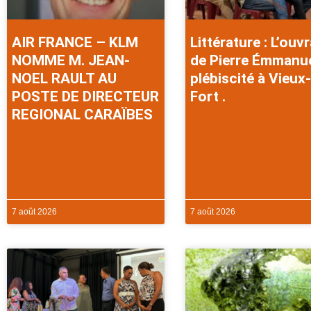
AIR FRANCE – KLM
Littérature : L’ouv
NOMME M. JEAN-
de Pierre Émmanu
NOEL RAULT AU
plébiscité à Vieux-
POSTE DE DIRECTEUR
Fort .
REGIONAL CARAÏBES
7 août 2026
7 août 2026