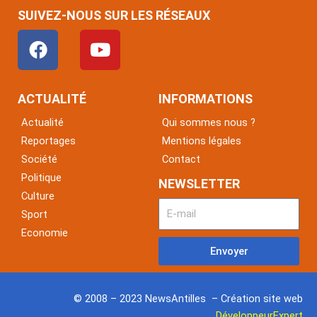
SUIVEZ-NOUS SUR LES RÉSEAUX
F
Y
a
o
c
u
e
t
ACTUALITÉ
INFORMATIONS
b
u
Actualité
Qui sommes nous ?
o
b
Reportages
Mentions légales
o
e
Société
Contact
k
Politique
NEWSLETTER
Culture
Sport
Economie
Envoyer
© 2008 – 2023 NewsAntilles – Création site web
DéveloppeurExpert