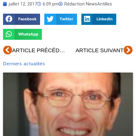
juillet 12, 2017
6:09 pm
Rédaction NewsAntilles
Facebook
Twitter
LinkedIn
WhatsApp
Précédent
Su
ARTICLE PRÉCÉDENT
ARTICLE SUIVANT
Derniers actualités