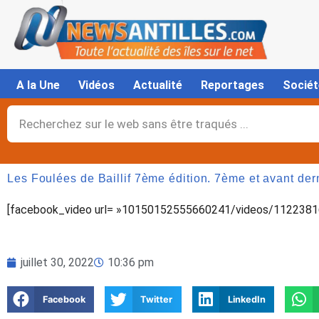
Aller
au
contenu
A la Une
Vidéos
Actualité
Reportages
Sociét
Rechercher
Les Foulées de Baillif 7ème édition. 7ème et avant der
[facebook_video url= »10150152555660241/videos/11223816
juillet 30, 2022
10:36 pm
Facebook
Twitter
LinkedIn