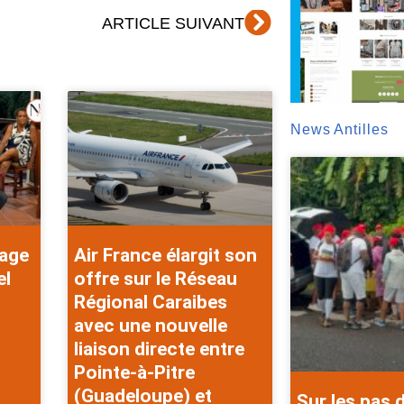
Suivant
ARTICLE SUIVANT
News Antilles
rage
Air France élargit son
el
offre sur le Réseau
Régional Caraibes
avec une nouvelle
liaison directe entre
Pointe-à-Pitre
(Guadeloupe) et
Sur les pas 