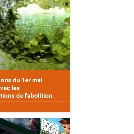
ions du 1er mai
vec les
ons de l’abolition.