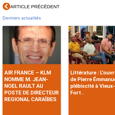
Précédent
ARTICLE PRÉCÉDENT
Derniers actualités
AIR FRANCE – KLM
Littérature : L’ouv
NOMME M. JEAN-
de Pierre Émmanu
NOEL RAULT AU
plébiscité à Vieux-
POSTE DE DIRECTEUR
Fort .
REGIONAL CARAÏBES