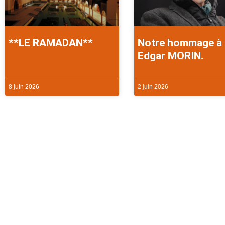
**LE RAMADAN**
Notre hommage à
Edgar MORIN.
8 juin 2026
2 juin 2026