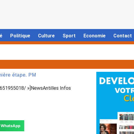
é
Politique
Culture
Sport
Economie
Contact
nière étape. PM
51955018/ »]NewsAntilles Infos
WhatsApp