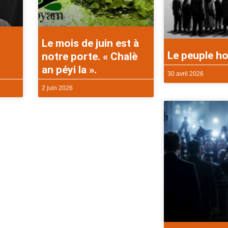
Le mois de juin est à
Le peuple ho
notre porte. « Chalè
an péyi la ».
30 avril 2026
2 juin 2026