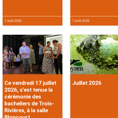
7 août 2026
7 août 2026
Ce vendredi 17 juillet
Juillet 2026
2026, s’est tenue la
cérémonie des
bacheliers de Trois-
Rivières, à la salle
Bloncourt