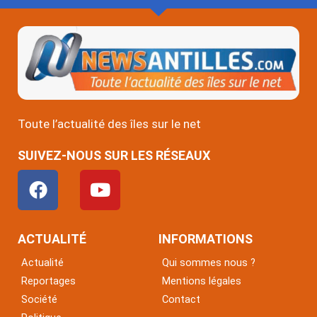
Toute l’actualité des îles sur le net
SUIVEZ-NOUS SUR LES RÉSEAUX
F
Y
a
o
c
u
e
t
ACTUALITÉ
INFORMATIONS
b
u
Actualité
Qui sommes nous ?
o
b
Reportages
Mentions légales
o
e
Société
Contact
k