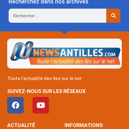
Recherchez dans nos archives
Rechercher
Toute l’actualité des îles sur le net
SUIVEZ-NOUS SUR LES RÉSEAUX
F
Y
a
o
c
u
e
t
ACTUALITÉ
INFORMATIONS