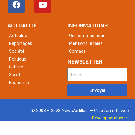
a
o
c
u
e
t
ACTUALITÉ
INFORMATIONS
b
u
Actualité
Qui sommes nous ?
o
b
Reportages
Mentions légales
o
e
Société
Contact
k
Politique
NEWSLETTER
Culture
Sport
Economie
Envoyer
© 2008 – 2023 NewsAntilles – Création site web
DéveloppeurExpert