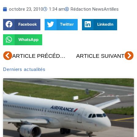
octobre 23, 2010
1:34 am
Rédaction NewsAntilles
Facebook
Twitter
LinkedIn
WhatsApp
Précédent
Su
ARTICLE PRÉCÉDENT
ARTICLE SUIVANT
Derniers actualités