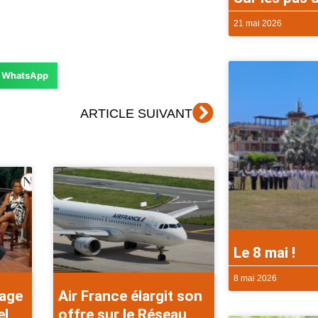
21 mai 2026
WhatsApp
Suivant
ARTICLE SUIVANT
Le 8 mai !
8 mai 2026
rage
Air France élargit son
el
offre sur le Réseau