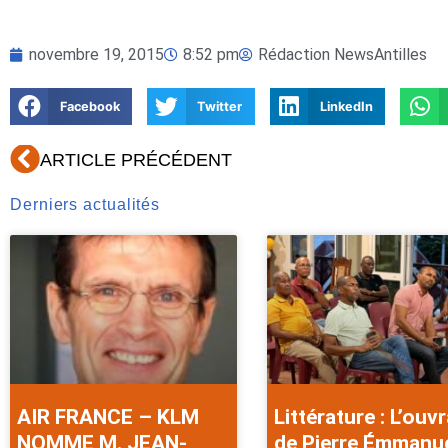
novembre 19, 2015
8:52 pm
Rédaction NewsAntilles
Facebook
Twitter
LinkedIn
Précédent
ARTICLE PRÉCÉDENT
Derniers actualités
AIR FRANCE – KLM
Littérature : L’ouv
NOMME M. JEAN-
de Pierre Émmanu