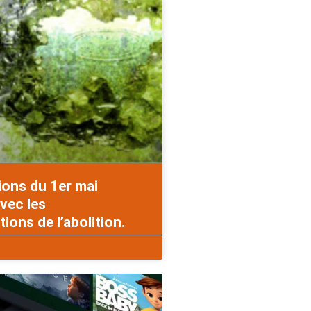
ions du 1er mai
vec les
ons de l’abolition.