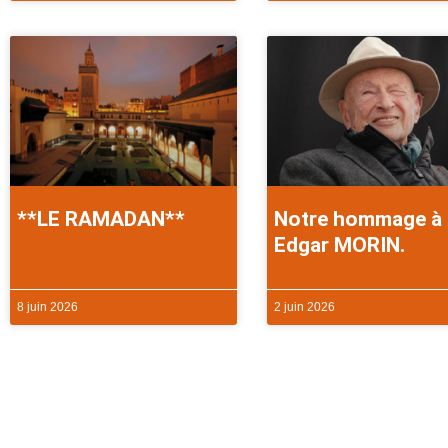
**LE RAMADAN**
Notre hommage à
Edgar MORIN.
8 juin 2026
2 juin 2026