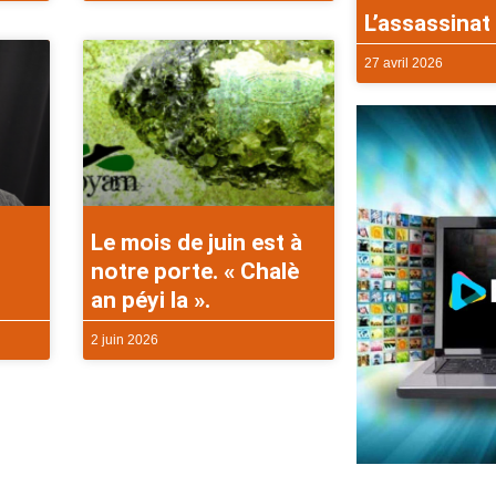
L’assassinat 
27 avril 2026
Le mois de juin est à
notre porte. « Chalè
an péyi la ».
2 juin 2026