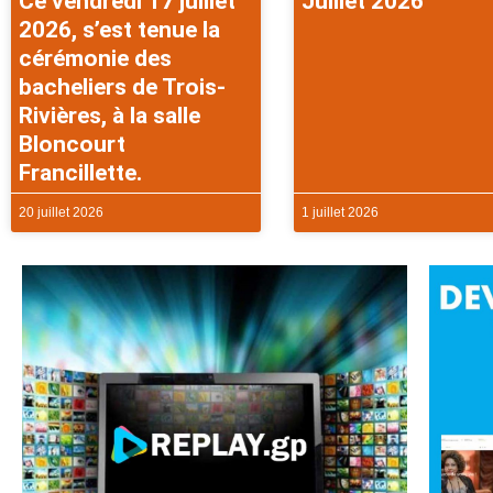
Ce vendredi 17 juillet
Juillet 2026
2026, s’est tenue la
cérémonie des
bacheliers de Trois-
Rivières, à la salle
Bloncourt
Francillette.
20 juillet 2026
1 juillet 2026