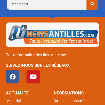
Rechercher
Toute l’actualité des îles sur le net
SUIVEZ-NOUS SUR LES RÉSEAUX
F
Y
a
o
c
u
e
t
ACTUALITÉ
INFORMATIONS
b
u
Actualité
Qui sommes nous ?
o
b