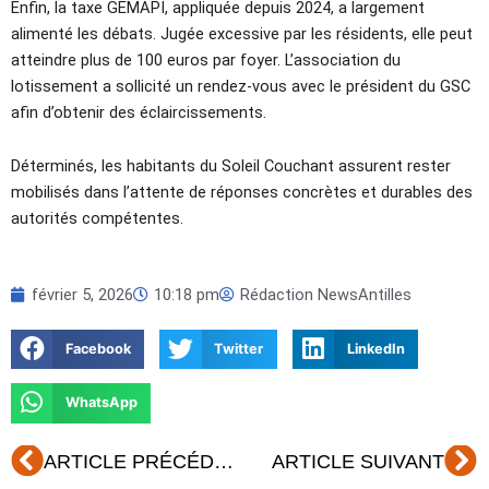
Enfin, la taxe GEMAPI, appliquée depuis 2024, a largement
alimenté les débats. Jugée excessive par les résidents, elle peut
atteindre plus de 100 euros par foyer. L’association du
lotissement a sollicité un rendez-vous avec le président du GSC
afin d’obtenir des éclaircissements.
Déterminés, les habitants du Soleil Couchant assurent rester
mobilisés dans l’attente de réponses concrètes et durables des
autorités compétentes.
février 5, 2026
10:18 pm
Rédaction NewsAntilles
Facebook
Twitter
LinkedIn
WhatsApp
Précédent
Su
ARTICLE PRÉCÉDENT
ARTICLE SUIVANT