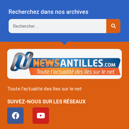
Recherchez dans nos archives
Rechercher
Toute l’actualité des îles sur le net
SUIVEZ-NOUS SUR LES RÉSEAUX
F
Y
a
o
c
u