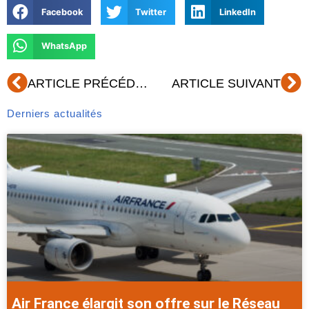
Facebook
Twitter
LinkedIn
WhatsApp
Précédent
Su
ARTICLE PRÉCÉDENT
ARTICLE SUIVANT
Derniers actualités
Air France élargit son offre sur le Réseau