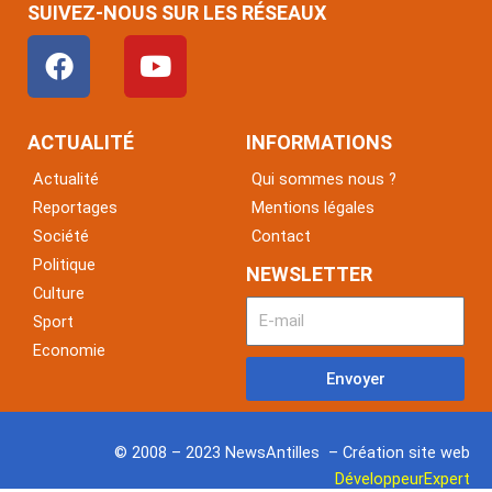
SUIVEZ-NOUS SUR LES RÉSEAUX
F
Y
a
o
c
u
e
t
ACTUALITÉ
INFORMATIONS
b
u
Actualité
Qui sommes nous ?
o
b
Reportages
Mentions légales
o
e
Société
Contact
k
Politique
NEWSLETTER
Culture
Sport
Economie
Envoyer
© 2008 – 2023 NewsAntilles – Création site web
DéveloppeurExpert