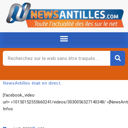
Aller
au
contenu
Rechercher
NewsAntilles était en direct.
[facebook_video
url= »10150152555660241/videos/3030056327140348/ »]NewsAnti
Infos