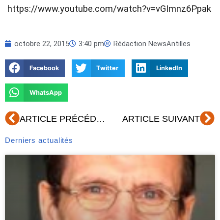
https://www.youtube.com/watch?v=vGImnz6Ppak
octobre 22, 2015
3:40 pm
Rédaction NewsAntilles
Facebook
Twitter
LinkedIn
WhatsApp
Précédent
Su
ARTICLE PRÉCÉDENT
ARTICLE SUIVANT
Derniers actualités