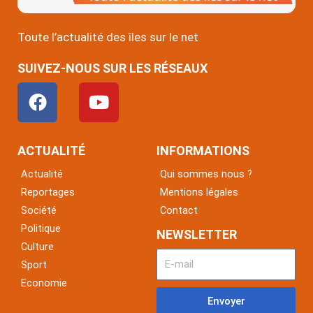
Toute l’actualité des îles sur le net
SUIVEZ-NOUS SUR LES RÉSEAUX
F
Y
a
o
c
u
e
t
ACTUALITÉ
INFORMATIONS
b
u
Actualité
Qui sommes nous ?
o
b
Reportages
Mentions légales
o
e
Société
Contact
k
Politique
NEWSLETTER
Culture
Sport
Economie
Envoyer