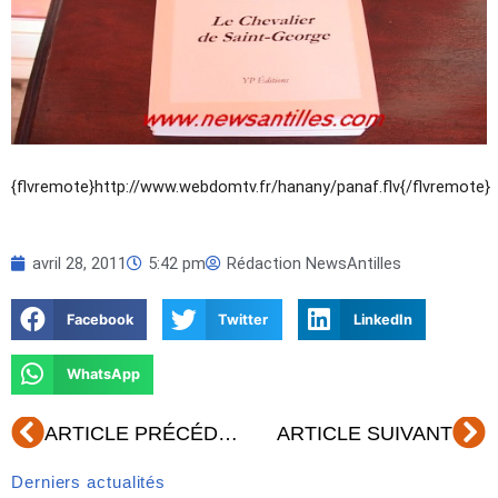
{flvremote}http://www.webdomtv.fr/hanany/panaf.flv{/flvremote}
avril 28, 2011
5:42 pm
Rédaction NewsAntilles
Facebook
Twitter
LinkedIn
WhatsApp
Précédent
Su
ARTICLE PRÉCÉDENT
ARTICLE SUIVANT
Derniers actualités