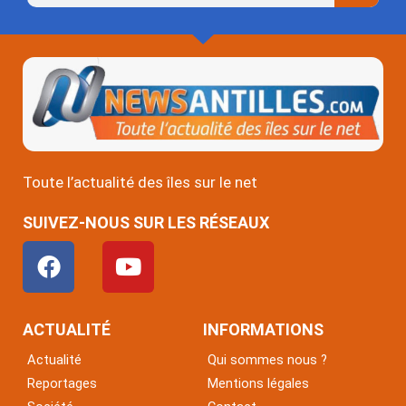
Toute l’actualité des îles sur le net
SUIVEZ-NOUS SUR LES RÉSEAUX
F
Y
a
o
c
u
e
t
ACTUALITÉ
INFORMATIONS
b
u
Actualité
Qui sommes nous ?
o
b
Reportages
Mentions légales
o
e