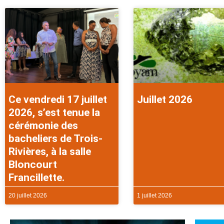
Ce vendredi 17 juillet
Juillet 2026
2026, s’est tenue la
cérémonie des
bacheliers de Trois-
Rivières, à la salle
Bloncourt
Francillette.
20 juillet 2026
1 juillet 2026