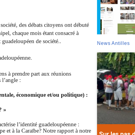
société, des débats citoyens ont débuté
ipel, chaque mois étant consacré à
 guadeloupéen de société..
News Antilles
uadeloupéenne.
ens à prendre part aux réunions
 l’angle :
ntale, économique et/ou politique) :
? »
actérise l’identité guadeloupéenne :
pe et à la Caraïbe? Notre rapport à notre
Sur les pas 