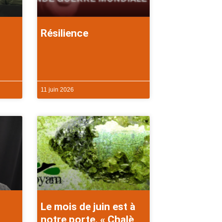
Résilience
11 juin 2026
Le mois de juin est à
notre porte. « Chalè