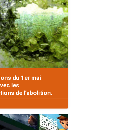
ions du 1er mai
vec les
ons de l’abolition.