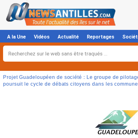
Aller
au
contenu
A la Une
Vidéos
Actualité
Reportages
Sociét
Rechercher
Projet Guadeloupéen de société : Le groupe de pilota
poursuit le cycle de débats citoyens dans les commune