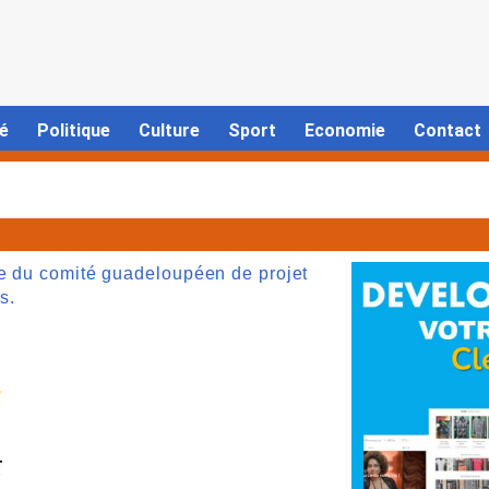
é
Politique
Culture
Sport
Economie
Contact
ge du comité guadeloupéen de projet
s.