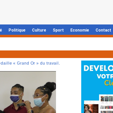
é
Politique
Culture
Sport
Economie
Contact
ille « Grand Or » du travail.