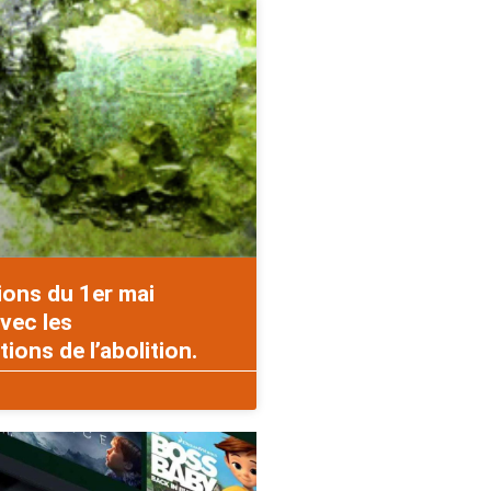
ions du 1er mai
vec les
ons de l’abolition.