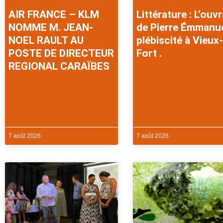
AIR FRANCE – KLM
Littérature : L’ouv
NOMME M. JEAN-
de Pierre Émmanu
NOEL RAULT AU
plébiscité à Vieux-
POSTE DE DIRECTEUR
Fort .
REGIONAL CARAÏBES
7 août 2026
7 août 2026