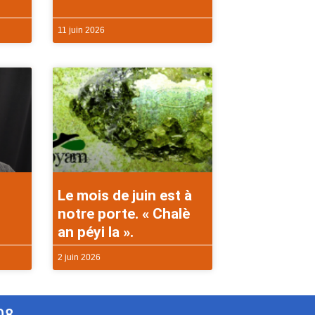
11 juin 2026
Le mois de juin est à
notre porte. « Chalè
an péyi la ».
2 juin 2026
08