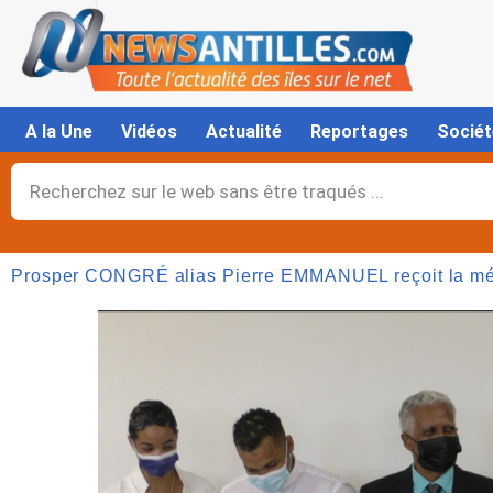
Aller
au
contenu
A la Une
Vidéos
Actualité
Reportages
Sociét
Rechercher
Prosper CONGRÉ alias Pierre EMMANUEL reçoit la méda
Page
,
Page