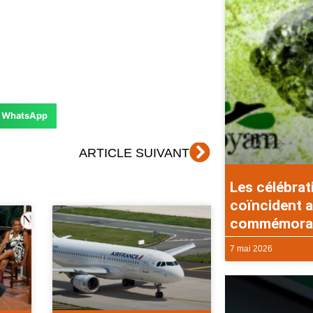
WhatsApp
Suivant
ARTICLE SUIVANT
Les célébrat
coïncident a
commémorati
7 mai 2026