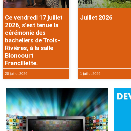
Ce vendredi 17 juillet
Juillet 2026
2026, s’est tenue la
cérémonie des
bacheliers de Trois-
Rivières, à la salle
Bloncourt
Francillette.
20 juillet 2026
1 juillet 2026