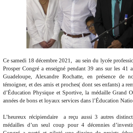
Ce samedi 18 décembre 2021, au sein du lycée professi
Prosper Congré a enseigné pendant 39 ans sur les 41 ann
Guadeloupe, Alexandre Rochatte, en présence de no
témoigner, et des amis et proches( dont ses enfants) a rem
d’Éducation Physique et Sportive, la médaille Grand O
années de bons et loyaux services dans l’Éducation Natio
L’heureux récipiendaire a reçu aussi 3 autres distincti
médailles d’un seul coup pour 4 décennies d’investi
Congré a porté et piloté une dizaine de projets éducati