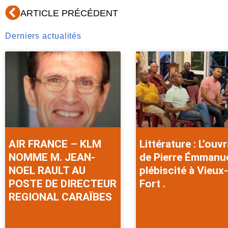
Précédent
ARTICLE PRÉCÉDENT
Derniers actualités
AIR FRANCE – KLM
Littérature : L’ouv
NOMME M. JEAN-
de Pierre Émmanu
NOEL RAULT AU
plébiscité à Vieux-
POSTE DE DIRECTEUR
Fort .
REGIONAL CARAÏBES