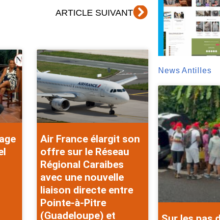
Suivant
ARTICLE SUIVANT
News Antilles
rage
Air France élargit son
el
offre sur le Réseau
Régional Caraibes
avec une nouvelle
liaison directe entre
Pointe-à-Pitre
(Guadeloupe) et
Sur les pas 