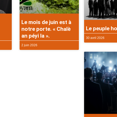
Le mois de juin est à
Le peuple ho
notre porte. « Chalè
an péyi la ».
30 avril 2026
2 juin 2026