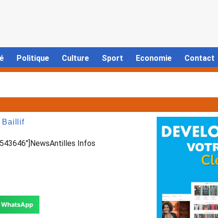
é
Politique
Culture
Sport
Economie
Contact
aillif
43646″]NewsAntilles Infos
WhatsApp