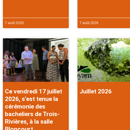
7 août 2026
7 août 2026
Ce vendredi 17 juillet
Juillet 2026
2026, s’est tenue la
cérémonie des
bacheliers de Trois-
Rivières, à la salle
Bloncourt