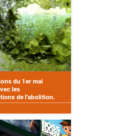
ions du 1er mai
vec les
ons de l’abolition.