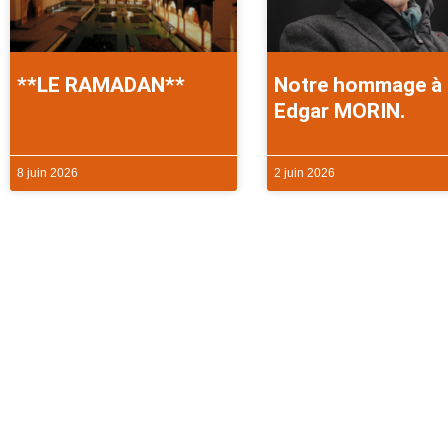
**LE RAMADAN**
Notre hommage à
Edgar MORIN.
8 juin 2026
2 juin 2026