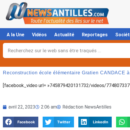
Aller
au
contenu
A la Une
Vidéos
Actualité
Reportages
Sociét
Rechercher
Reconstruction école élémentaire Gratien CANDACE à B
[facebook_video url= »745879420131732/videos/7748073375
avril 22, 2023
2:06 am
Rédaction NewsAntilles
Facebook
Twitter
LinkedIn