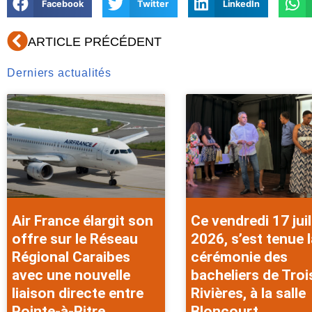
Facebook
Twitter
LinkedIn
Précédent
ARTICLE PRÉCÉDENT
Derniers actualités
Air France élargit son
Ce vendredi 17 juil
offre sur le Réseau
2026, s’est tenue l
Régional Caraibes
cérémonie des
avec une nouvelle
bacheliers de Troi
liaison directe entre
Rivières, à la salle
Pointe-à-Pitre
Bloncourt