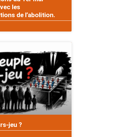
vec les
ons de l’abolition.
rs-jeu ?