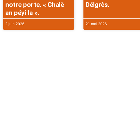
notre porte. « Chalè
Délgrès.
an péyi la ».
2 juin 2026
21 mai 2026