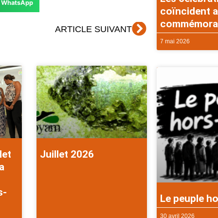
WhatsApp
coïncident a
commémorati
Suivant
ARTICLE SUIVANT
7 mai 2026
let
Juillet 2026
a
s-
Le peuple ho
30 avril 2026