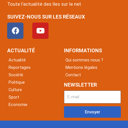
Toute l’actualité des îles sur le net
SUIVEZ-NOUS SUR LES RÉSEAUX
F
Y
a
o
c
u
e
t
ACTUALITÉ
INFORMATIONS
b
u
Actualité
Qui sommes nous ?
o
b
Reportages
Mentions légales
o
e
Société
Contact
k
Politique
NEWSLETTER
Culture
Sport
Economie
Envoyer