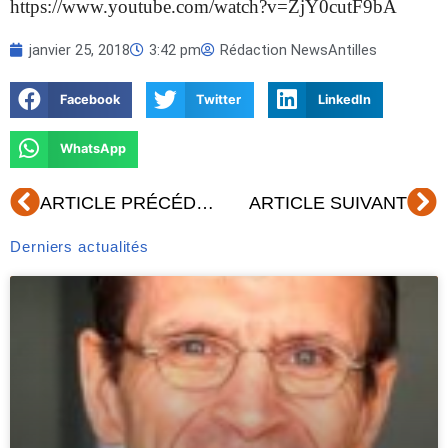
https://www.youtube.com/watch?v=ZjY0cutF9bA
janvier 25, 2018
3:42 pm
Rédaction NewsAntilles
Facebook
Twitter
LinkedIn
WhatsApp
Précédent
Su
ARTICLE PRÉCÉDENT
ARTICLE SUIVANT
Derniers actualités