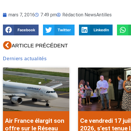
mars 7, 2016
7:49 pm
Rédaction NewsAntilles
Facebook
Twitter
LinkedIn
Précédent
ARTICLE PRÉCÉDENT
Derniers actualités
Air France élargit son
Ce vendredi 17 juil
offre sur le Réseau
2026, s’est tenue l