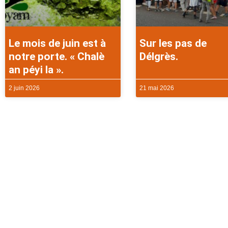
Le mois de juin est à
Sur les pas de
notre porte. « Chalè
Délgrès.
an péyi la ».
2 juin 2026
21 mai 2026