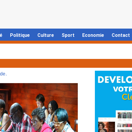
é
Politique
Culture
Sport
Economie
Contact
de.