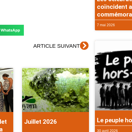
coïncident a
commémorati
7 mai 2026
WhatsApp
Suivant
ARTICLE SUIVANT
Le peuple ho
let
Juillet 2026
a
30 avril 2026