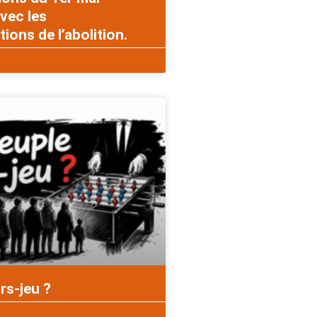
vec les
ons de l’abolition.
rs-jeu ?