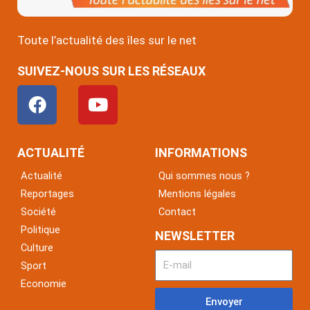
Toute l’actualité des îles sur le net
SUIVEZ-NOUS SUR LES RÉSEAUX
F
Y
a
o
c
u
e
t
ACTUALITÉ
INFORMATIONS
b
u
Actualité
Qui sommes nous ?
o
b
Reportages
Mentions légales
o
e
Société
Contact
k
Politique
NEWSLETTER
Culture
Sport
Economie
Envoyer