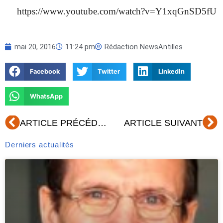
https://www.youtube.com/watch?v=Y1xqGnSD5fU
mai 20, 2016
11:24 pm
Rédaction NewsAntilles
Facebook
Twitter
LinkedIn
WhatsApp
Précédent
Su
ARTICLE PRÉCÉDENT
ARTICLE SUIVANT
Derniers actualités