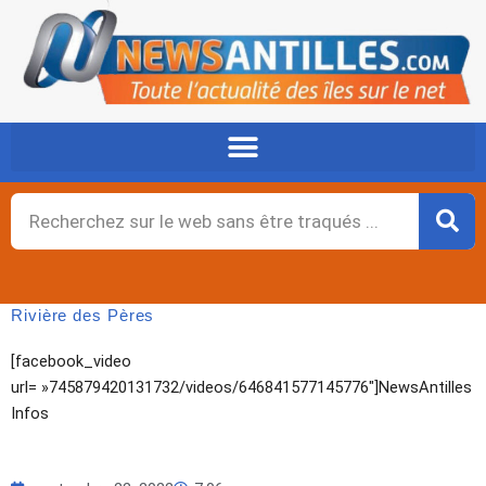
Aller
au
contenu
Rechercher
Rivière des Pères
[facebook_video
url= »745879420131732/videos/646841577145776″]NewsAntilles
Infos