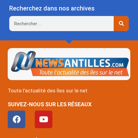
Recherchez dans nos archives
Rechercher
Toute l’actualité des îles sur le net
SUIVEZ-NOUS SUR LES RÉSEAUX
F
Y
a
o
c
u