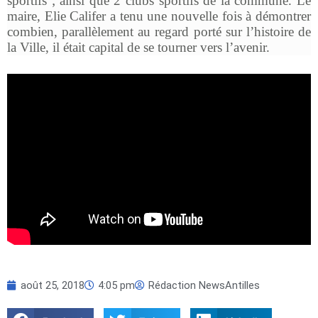
sportifs ; ainsi que 2 clubs sportifs de la commune. Le
maire, Elie Califer a tenu une nouvelle fois à démontrer
combien, parallèlement au regard porté sur l’histoire de
la Ville, il était capital de se tourner vers l’avenir.
août 25, 2018
4:05 pm
Rédaction NewsAntilles