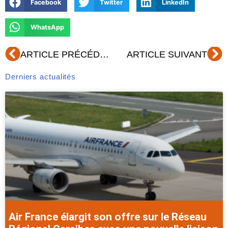
Facebook
Twitter
LinkedIn
WhatsApp
Précédent
Su
ARTICLE PRÉCÉDENT
ARTICLE SUIVANT
Derniers actualités
Air France élargit son offre sur le Réseau