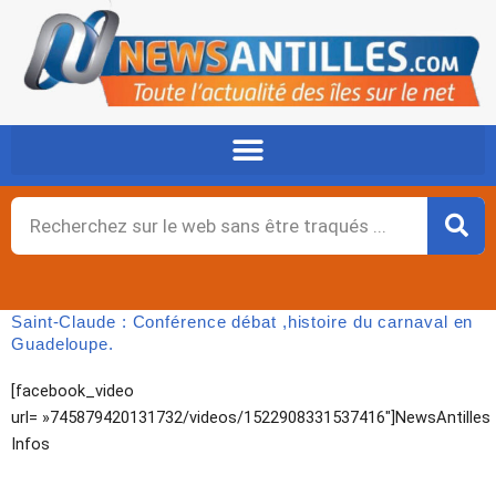
Aller
au
contenu
Rechercher
Saint-Claude : Conférence débat ,histoire du carnaval en
Guadeloupe.
[facebook_video
url= »745879420131732/videos/1522908331537416″]NewsAntilles
Infos