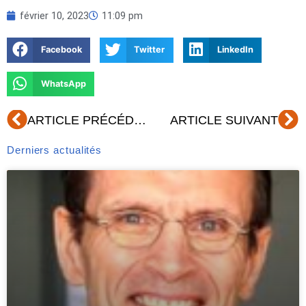
février 10, 2023
11:09 pm
Facebook
Twitter
LinkedIn
WhatsApp
Précédent
Su
ARTICLE PRÉCÉDENT
ARTICLE SUIVANT
Derniers actualités