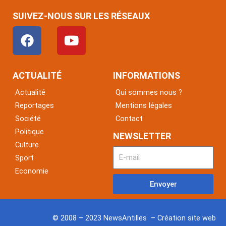
SUIVEZ-NOUS SUR LES RÉSEAUX
F
Y
a
o
c
u
e
t
ACTUALITÉ
INFORMATIONS
b
u
Actualité
Qui sommes nous ?
o
b
Reportages
Mentions légales
o
e
Société
Contact
k
Politique
NEWSLETTER
Culture
Sport
Economie
Envoyer
© 2008 – 2023 NewsAntilles – Création site web