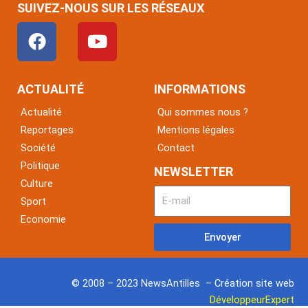
SUIVEZ-NOUS SUR LES RÉSEAUX
F
Y
a
o
c
u
e
t
ACTUALITÉ
INFORMATIONS
b
u
Actualité
Qui sommes nous ?
o
b
Reportages
Mentions légales
o
e
Société
Contact
k
Politique
NEWSLETTER
Culture
Sport
Economie
Envoyer
© 2008 – 2023 NewsAntilles – Création site web
DéveloppeurExpert