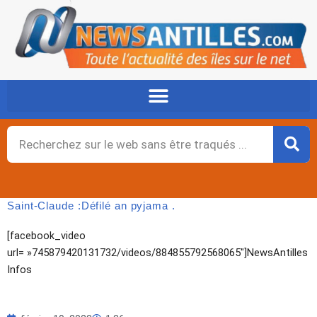
Aller
au
contenu
Rechercher
Saint-Claude :Défilé an pyjama .
[facebook_video
url= »745879420131732/videos/884855792568065″]NewsAntilles
Infos