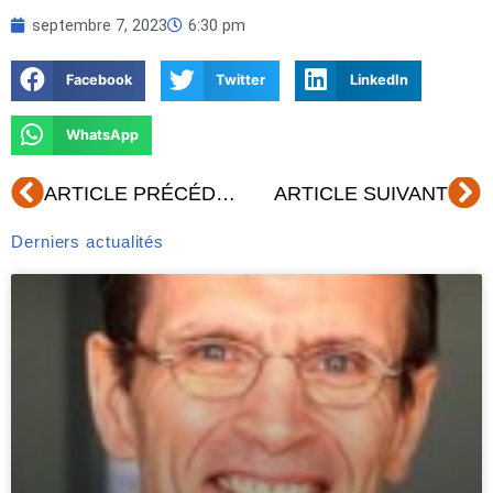
septembre 7, 2023
6:30 pm
Facebook
Twitter
LinkedIn
WhatsApp
Précédent
Su
ARTICLE PRÉCÉDENT
ARTICLE SUIVANT
Derniers actualités