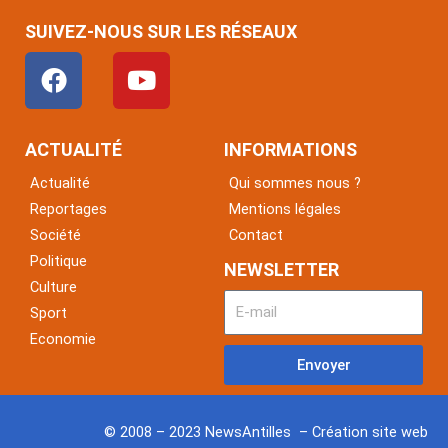
SUIVEZ-NOUS SUR LES RÉSEAUX
F
Y
a
o
c
u
e
t
ACTUALITÉ
INFORMATIONS
b
u
Actualité
Qui sommes nous ?
o
b
Reportages
Mentions légales
o
e
Société
Contact
k
Politique
NEWSLETTER
Culture
Sport
Economie
Envoyer
© 2008 – 2023 NewsAntilles – Création site web