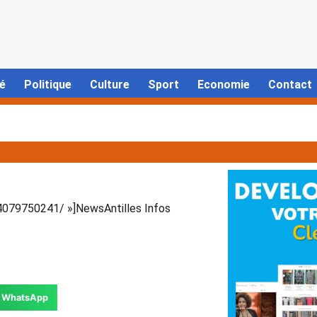
é
Politique
Culture
Sport
Economie
Contact
079750241/ »]NewsAntilles Infos
WhatsApp