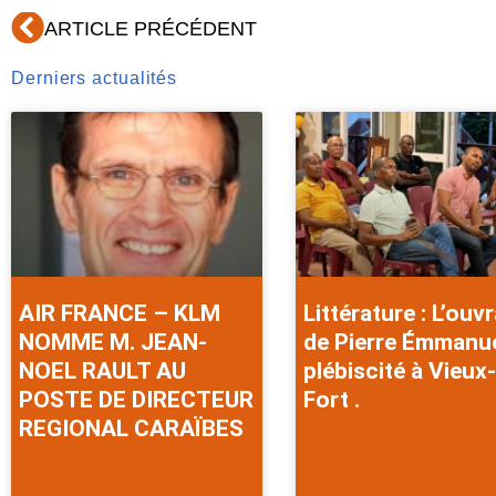
Précédent
ARTICLE PRÉCÉDENT
Derniers actualités
AIR FRANCE – KLM
Littérature : L’ouv
NOMME M. JEAN-
de Pierre Émmanu
NOEL RAULT AU
plébiscité à Vieux-
POSTE DE DIRECTEUR
Fort .
REGIONAL CARAÏBES