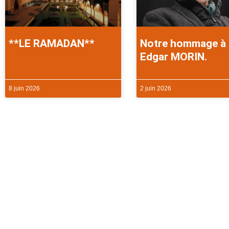
**LE RAMADAN**
Notre hommage à
Edgar MORIN.
8 juin 2026
2 juin 2026