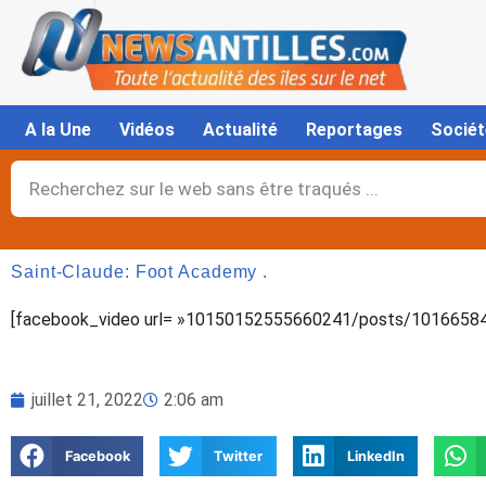
Aller
au
contenu
A la Une
Vidéos
Actualité
Reportages
Sociét
Rechercher
Saint-Claude: Foot Academy .
[facebook_video url= »10150152555660241/posts/10166584
juillet 21, 2022
2:06 am
Facebook
Twitter
LinkedIn