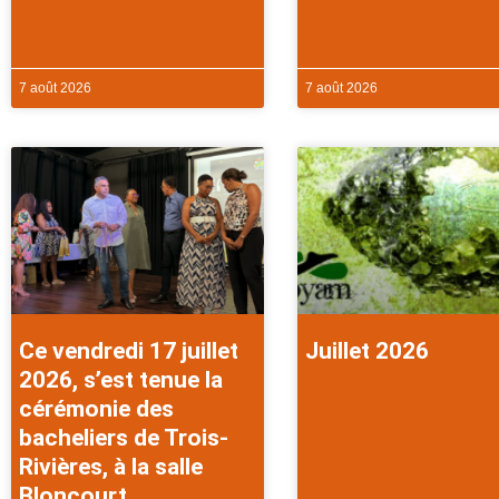
7 août 2026
7 août 2026
Ce vendredi 17 juillet
Juillet 2026
2026, s’est tenue la
cérémonie des
bacheliers de Trois-
Rivières, à la salle
Bloncourt