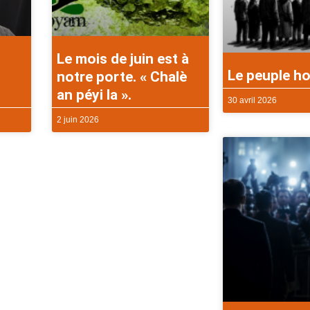
Le mois de juin est à
Le peuple ho
notre porte. « Chalè
an péyi la ».
30 avril 2026
2 juin 2026