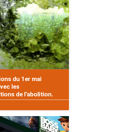
ions du 1er mai
vec les
ons de l’abolition.