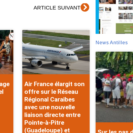
Suivant
ARTICLE SUIVANT
News Antilles
rage
Air France élargit son
el
offre sur le Réseau
Régional Caraibes
avec une nouvelle
liaison directe entre
Pointe-à-Pitre
(Guadeloupe) et
Sur les pas 