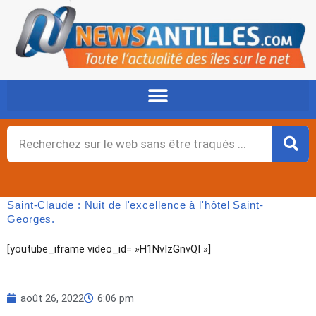
Aller
au
contenu
Rechercher
Saint-Claude : Nuit de l'excellence à l'hôtel Saint-
Georges.
[youtube_iframe video_id= »H1NvIzGnvQI »]
août 26, 2022
6:06 pm