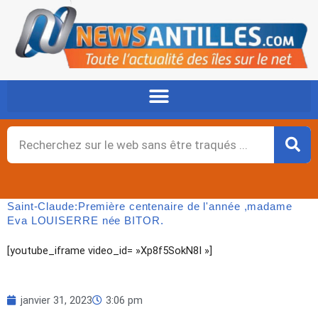
Aller
au
contenu
Rechercher
Saint-Claude:Première centenaire de l'année ,madame
Eva LOUISERRE née BITOR.
[youtube_iframe video_id= »Xp8f5SokN8I »]
janvier 31, 2023
3:06 pm