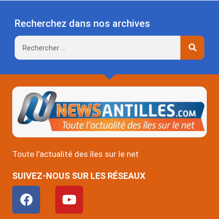
Recherchez dans nos archives
Rechercher
Toute l’actualité des îles sur le net
SUIVEZ-NOUS SUR LES RÉSEAUX
F
Y
a
o
c
u