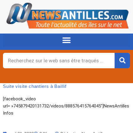
Aller
au
contenu
Rechercher
Suite visite chantiers à Baillif
[facebook_video
url= »745879420131732/videos/888576415764045″]NewsAntilles
Infos