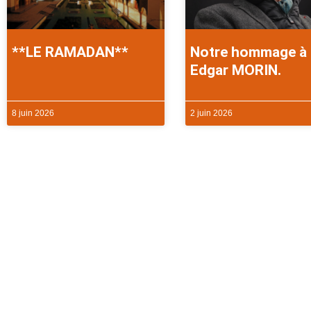
**LE RAMADAN**
Notre hommage à
Edgar MORIN.
8 juin 2026
2 juin 2026