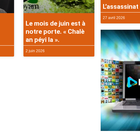
L’assassinat 
27 avril 2026
Le mois de juin est à
notre porte. « Chalè
an péyi la ».
2 juin 2026