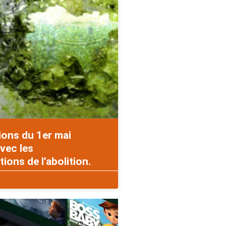
ions du 1er mai
vec les
ons de l’abolition.