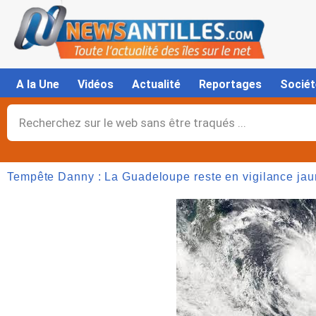
Aller
au
contenu
A la Une
Vidéos
Actualité
Reportages
Sociét
Rechercher
Tempête Danny : La Guadeloupe reste en vigilance jau