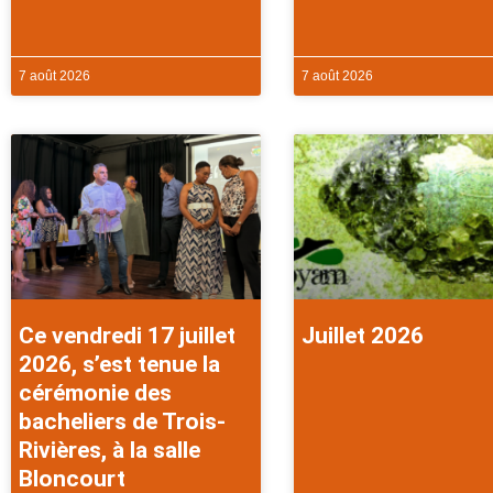
7 août 2026
7 août 2026
Ce vendredi 17 juillet
Juillet 2026
2026, s’est tenue la
cérémonie des
bacheliers de Trois-
Rivières, à la salle
Bloncourt