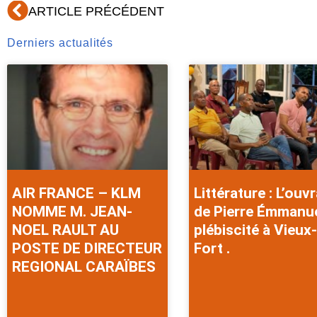
Précédent
ARTICLE PRÉCÉDENT
Derniers actualités
AIR FRANCE – KLM
Littérature : L’ouv
NOMME M. JEAN-
de Pierre Émmanu
NOEL RAULT AU
plébiscité à Vieux-
POSTE DE DIRECTEUR
Fort .
REGIONAL CARAÏBES