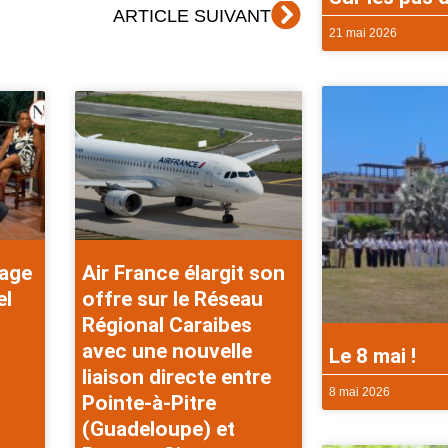
Suivant
ARTICLE SUIVANT
21 mai 2026
rage
Air France élargit son
el
offre sur le Réseau
Régional Caraibes
avec une nouvelle
Le 8 mai !
liaison directe entre
8 mai 2026
Pointe-à-Pitre
(Guadeloupe) et