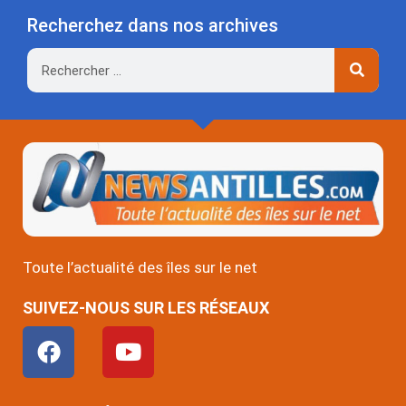
Recherchez dans nos archives
Rechercher
Toute l’actualité des îles sur le net
SUIVEZ-NOUS SUR LES RÉSEAUX
F
Y
a
o
c
u