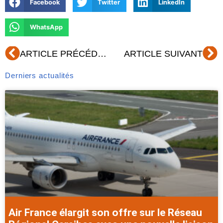
Facebook
Twitter
LinkedIn
WhatsApp
Précédent
Su
ARTICLE PRÉCÉDENT
ARTICLE SUIVANT
Derniers actualités
Air France élargit son offre sur le Réseau