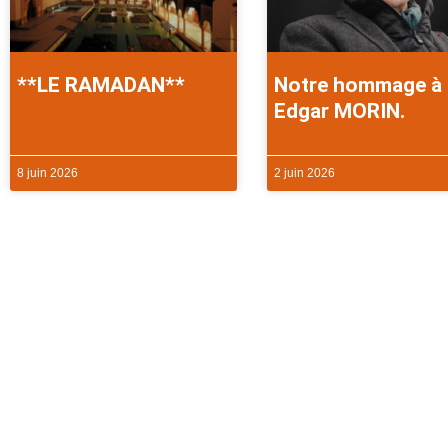
**LE RAMADAN**
Notre hommage à
Edgar MORIN.
8 juin 2026
2 juin 2026