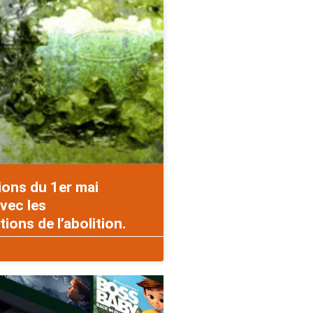
ions du 1er mai
vec les
ons de l’abolition.