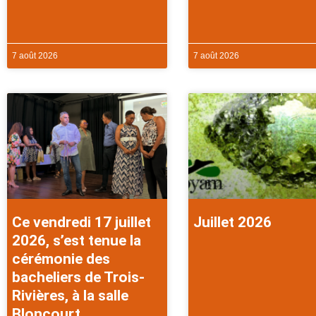
7 août 2026
7 août 2026
Ce vendredi 17 juillet
Juillet 2026
2026, s’est tenue la
cérémonie des
bacheliers de Trois-
Rivières, à la salle
Bloncourt