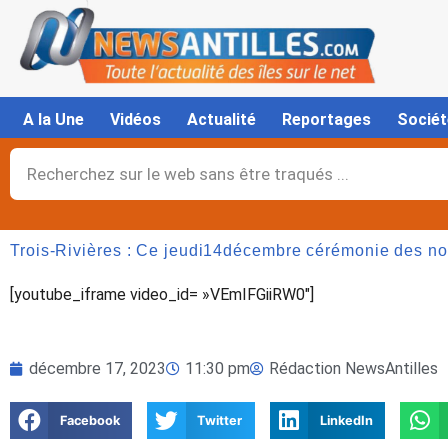
Aller
au
contenu
A la Une
Vidéos
Actualité
Reportages
Sociét
Rechercher
Trois-Rivières : Ce jeudi14décembre cérémonie des nou
[youtube_iframe video_id= »VEmIFGiiRW0″]
décembre 17, 2023
11:30 pm
Rédaction NewsAntilles
Facebook
Twitter
LinkedIn