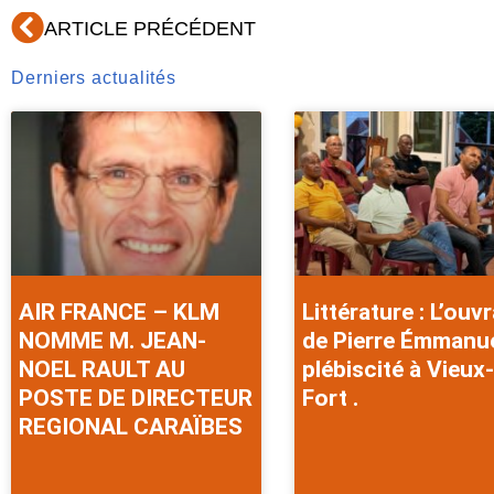
Précédent
ARTICLE PRÉCÉDENT
Derniers actualités
AIR FRANCE – KLM
Littérature : L’ouv
NOMME M. JEAN-
de Pierre Émmanu
NOEL RAULT AU
plébiscité à Vieux-
POSTE DE DIRECTEUR
Fort .
REGIONAL CARAÏBES