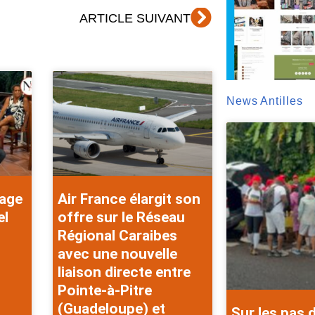
Suivant
ARTICLE SUIVANT
News Antilles
rage
Air France élargit son
el
offre sur le Réseau
Régional Caraibes
avec une nouvelle
liaison directe entre
Pointe-à-Pitre
(Guadeloupe) et
Sur les pas 