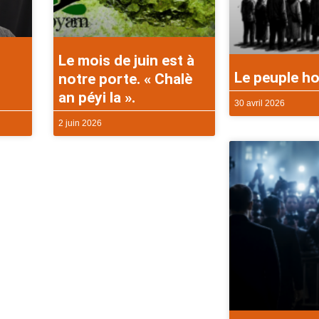
Le mois de juin est à
Le peuple ho
notre porte. « Chalè
an péyi la ».
30 avril 2026
2 juin 2026