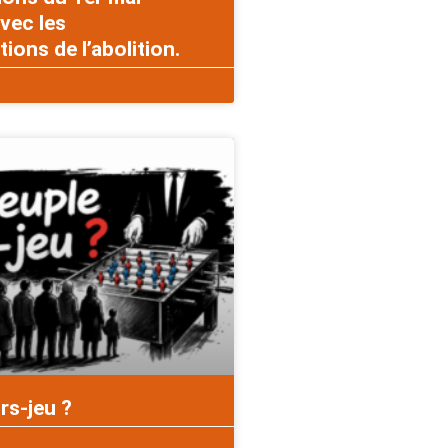
vec les
ons de l’abolition.
rs-jeu ?