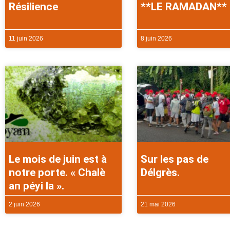
Résilience
**LE RAMADAN**
11 juin 2026
8 juin 2026
Le mois de juin est à
Sur les pas de
notre porte. « Chalè
Délgrès.
an péyi la ».
2 juin 2026
21 mai 2026