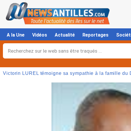
Aller
au
contenu
A la Une
Vidéos
Actualité
Reportages
Sociét
Rechercher
Victorin LUREL témoigne sa sympathie à la famille du