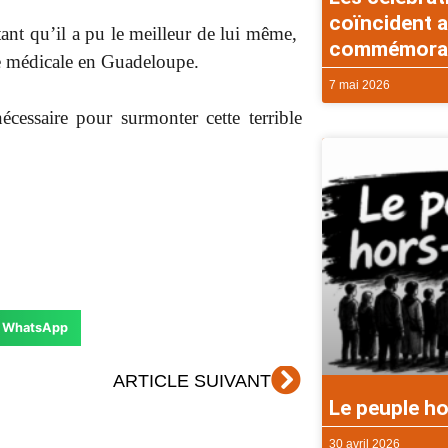
coïncident a
nt qu’il a pu le meilleur de lui même,
commémorati
e médicale en Guadeloupe.
7 mai 2026
écessaire pour surmonter cette terrible
WhatsApp
Suivant
ARTICLE SUIVANT
Le peuple ho
30 avril 2026