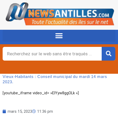
Aller
au
contenu
Rechercher
Vieux-Habitants : Conseil municipal du mardi 14 mars
2023.
[youtube_iframe video_id= »ElYyw8ggOLk »]
mars 15, 2023
11:36 pm