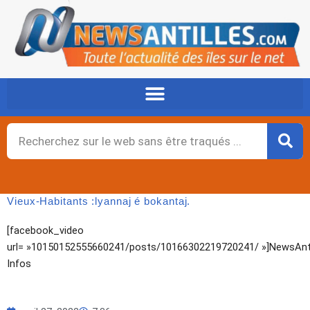
Aller
au
contenu
Rechercher
Vieux-Habitants :lyannaj é bokantaj.
[facebook_video
url= »10150152555660241/posts/10166302219720241/ »]NewsAnti
Infos