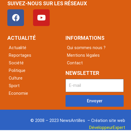
SUIVEZ-NOUS SUR LES RÉSEAUX
F
Y
a
o
c
u
e
t
ACTUALITÉ
INFORMATIONS
b
u
Actualité
Qui sommes nous ?
o
b
Reportages
Mentions légales
o
e
Société
Contact
k
Politique
NEWSLETTER
Culture
Sport
Economie
Envoyer
© 2008 – 2023 NewsAntilles – Création site web
DéveloppeurExpert