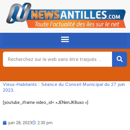
Aller
au
contenu
Rechercher
Vieux-Habitants : Séance du Conseil Municipal du 27 juin
2023.
[youtube_iframe video_id= »JENenJK8uxo »]
juin 28, 2023
2:30 pm