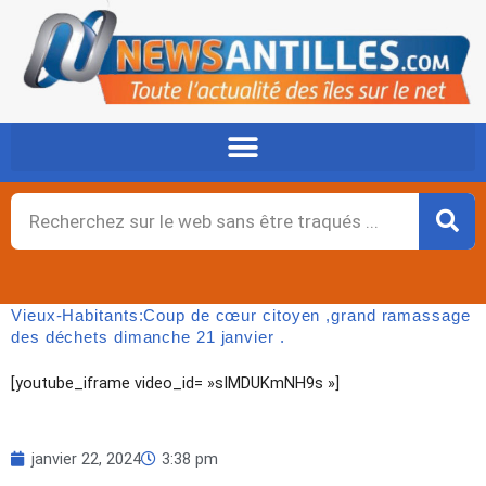
Aller
au
contenu
Rechercher
Vieux-Habitants:Coup de cœur citoyen ,grand ramassage
des déchets dimanche 21 janvier .
[youtube_iframe video_id= »sIMDUKmNH9s »]
janvier 22, 2024
3:38 pm