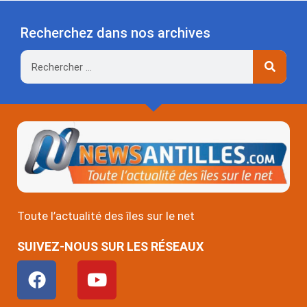
Recherchez dans nos archives
Rechercher
Toute l’actualité des îles sur le net
SUIVEZ-NOUS SUR LES RÉSEAUX
F
Y
a
o
c
u