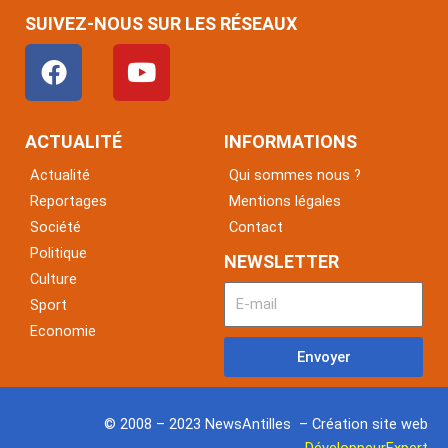
SUIVEZ-NOUS SUR LES RÉSEAUX
F
Y
a
o
c
u
e
t
ACTUALITÉ
INFORMATIONS
b
u
Actualité
Qui sommes nous ?
o
b
Reportages
Mentions légales
o
e
Société
Contact
k
Politique
NEWSLETTER
Culture
Sport
Economie
Envoyer
© 2008 – 2023 NewsAntilles – Création site web