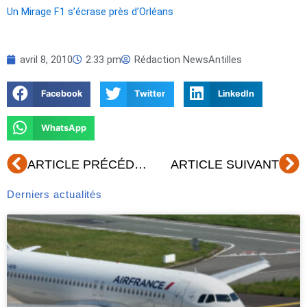
Un Mirage F1 s’écrase près d’Orléans
avril 8, 2010
2:33 pm
Rédaction NewsAntilles
Facebook
Twitter
LinkedIn
WhatsApp
Précédent
Su
ARTICLE PRÉCÉDENT
ARTICLE SUIVANT
Derniers actualités