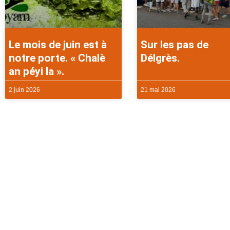
Le mois de juin est à
Sur les pas de
notre porte. « Chalè
Délgrès.
an péyi la ».
2 juin 2026
21 mai 2026