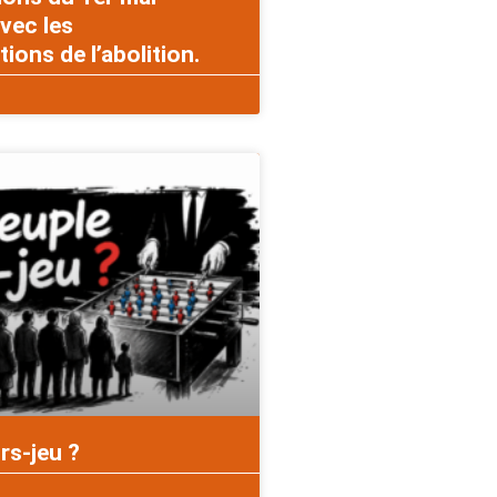
vec les
ons de l’abolition.
rs-jeu ?