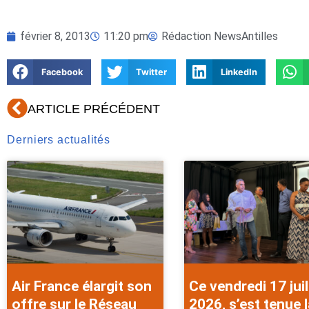
février 8, 2013
11:20 pm
Rédaction NewsAntilles
Facebook
Twitter
LinkedIn
Précédent
ARTICLE PRÉCÉDENT
Derniers actualités
Air France élargit son
Ce vendredi 17 juil
offre sur le Réseau
2026, s’est tenue l