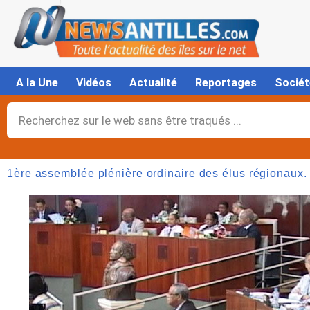
Aller
au
contenu
A la Une
Vidéos
Actualité
Reportages
Sociét
Rechercher
1ère assemblée plénière ordinaire des élus régionaux.