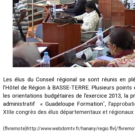
Les élus du Conseil régional se sont réunis en plé
l’Hôtel de Région à BASSE-TERRE. Plusieurs points é
les orientations budgétaires de l’exercice 2013, la p
administratif « Guadeloupe Formationʺ, l’
approbati
XIIIe congrès des élus départementaux et régionaux
{flvremote}http://www.webdomtv.fr/hanany/regio.flv{/flvremo