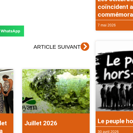
coïncident a
commémorati
7 mai 2026
WhatsApp
Suivant
ARTICLE SUIVANT
Le peuple ho
let
Juillet 2026
a
30 avril 2026