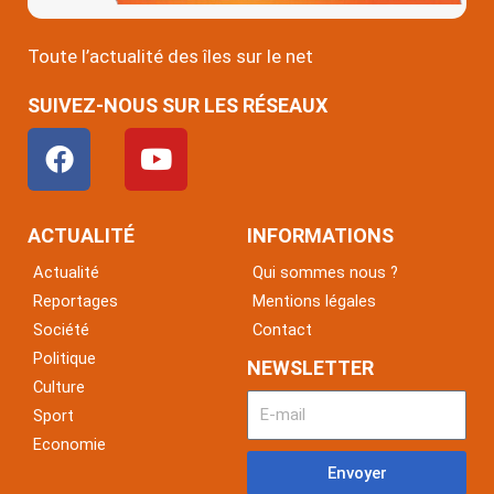
Toute l’actualité des îles sur le net
SUIVEZ-NOUS SUR LES RÉSEAUX
F
Y
a
o
c
u
e
t
ACTUALITÉ
INFORMATIONS
b
u
Actualité
Qui sommes nous ?
o
b
Reportages
Mentions légales
o
e
Société
Contact
k
Politique
NEWSLETTER
Culture
Sport
Economie
Envoyer