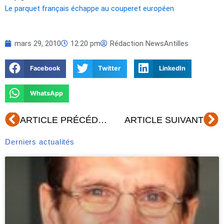
Le parquet français échappe au couperet européen
mars 29, 2010
12:20 pm
Rédaction NewsAntilles
Facebook
Twitter
LinkedIn
WhatsApp
Précédent
Su
ARTICLE PRÉCÉDENT
ARTICLE SUIVANT
Derniers actualités