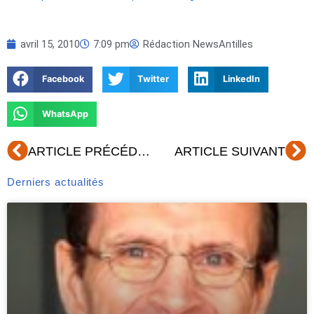
avril 15, 2010
7:09 pm
Rédaction NewsAntilles
Facebook
Twitter
LinkedIn
WhatsApp
Précédent
Su
ARTICLE PRÉCÉDENT
ARTICLE SUIVANT
Derniers actualités