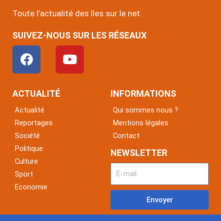
Toute l’actualité des îles sur le net
SUIVEZ-NOUS SUR LES RÉSEAUX
F
Y
a
o
c
u
e
t
ACTUALITÉ
INFORMATIONS
b
u
Actualité
Qui sommes nous ?
o
b
Reportages
Mentions légales
o
e
Société
Contact
k
Politique
NEWSLETTER
Culture
Sport
Economie
Envoyer