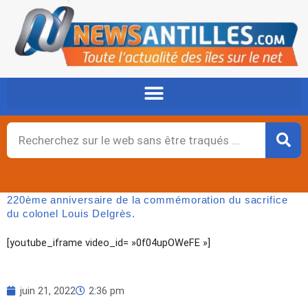
Aller
au
contenu
Rechercher
220ème anniversaire de la commémoration du sacrifice
du colonel Louis Delgrès.
[youtube_iframe video_id= »0f04upOWeFE »]
juin 21, 2022
2:36 pm