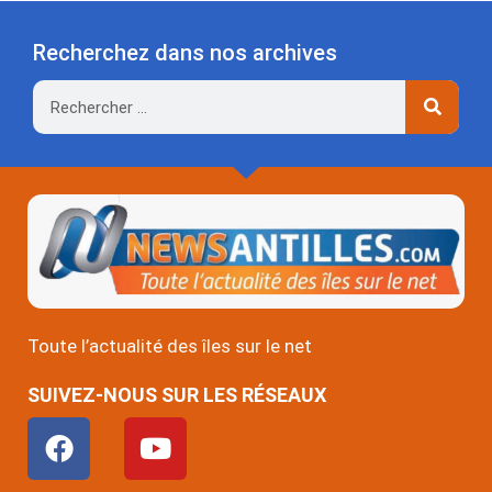
Recherchez dans nos archives
Rechercher
Toute l’actualité des îles sur le net
SUIVEZ-NOUS SUR LES RÉSEAUX
F
Y
a
o
c
u