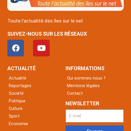
Toute l’actualité des îles sur le net
SUIVEZ-NOUS SUR LES RÉSEAUX
F
Y
a
o
c
u
e
t
ACTUALITÉ
INFORMATIONS
b
u
Actualité
Qui sommes nous ?
o
b
Reportages
Mentions légales
o
e
Société
Contact
k
Politique
NEWSLETTER
Culture
Sport
Economie