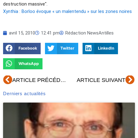
destruction massive".
Xynthia : Borloo évoque « un malentendu » sur les zones noires
avril 15, 2010
12:41 pm
Rédaction NewsAntilles
Facebook
Twitter
LinkedIn
WhatsApp
Précédent
Su
ARTICLE PRÉCÉDENT
ARTICLE SUIVANT
Derniers actualités